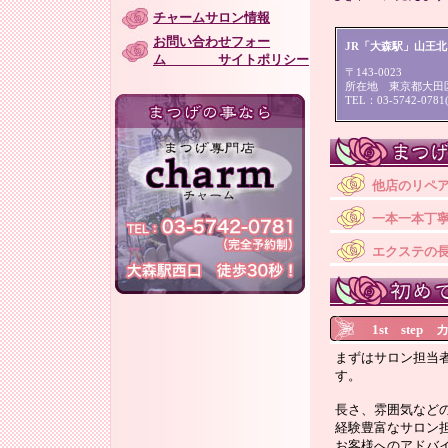
チャームサロン情報
お問い合わせフォー
JR「大森駅」山王北
ム サイトポリシー
〒143-0023
所在地 東京都大田区
TEL：03-5742-07
他店のリペ
一本一本丁
エクステの
1st ste
まずはサロン担当
す。
長さ、雰囲気など
経験豊富なサロン
お客様へのアドバ