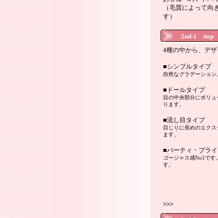
（毛質によって向
す）
2nd-1 s
4種の中から、デ
■シンプルタイプ
自然なグラデーション
■ドールタイプ
目の中央部分にボリュー
ります。
■流し目タイプ
目じりに長めのエクステ
ます。
■パーティ・ブラ
ゴージャス感No1で
す。
>>>