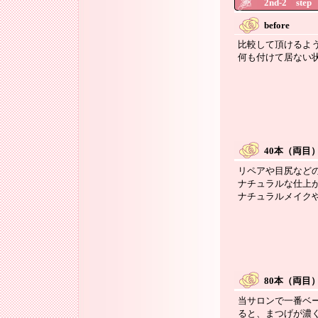
2nd-2 st
before
比較して頂けるように
何も付けて居ない
クリックす
40本（両目
リペアや目尻など
ナチュラルな仕上
ナチュラルメイク
クリックす
80本（両目
当サロンで一番ベー
ると、まつげが濃