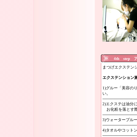
4th ste
まつげエクステン
エクステンション
1)グルー「美容の
い。
----------------------------
2)エクステは油分
お化粧を落とす際
----------------------------
3)ウォータープ
----------------------------
4)タオルやコッ
----------------------------