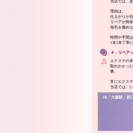
当店では、あ
理由は、
仕上がりが
リペアが簡
地毛を傷め
時間や手間
1本1本丁寧
４．リペア
エクステの
取れかかっ
事。
常にエクス
当店では、2
JR「大森駅」西